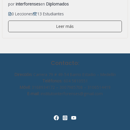
por
interforenses
en
Diplomados
0 Lecciones
13 Estudiantes
Leer más
Contacto:
Dirección:
Carrera 79 # 49-54 Barrio Estadio – Medellín
Teléfonos:
604 5810551
Móvil:
3168934172 – 3007985708 – 3106514419
E-mail:
institutointerforenses@gmail.com