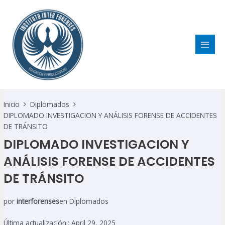
Ir
MAI
al
MEN
contenido
Inicio
Diplomados
DIPLOMADO INVESTIGACION Y ANÁLISIS FORENSE DE ACCIDENTES
DE TRÁNSITO
DIPLOMADO INVESTIGACION Y
ANÁLISIS FORENSE DE ACCIDENTES
DE TRÁNSITO
por
interforenses
en
Diplomados
Última actualización:: April 29, 2025