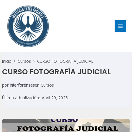
Ir
MAI
al
MEN
contenido
Inicio
Cursos
CURSO FOTOGRAFÍA JUDICIAL
CURSO FOTOGRAFÍA JUDICIAL
por
interforenses
en
Cursos
Última actualización:: April 29, 2025