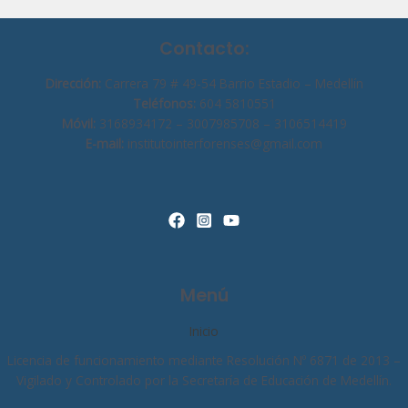
Contacto:
Dirección:
Carrera 79 # 49-54 Barrio Estadio – Medellín
Teléfonos:
604 5810551
Móvil:
3168934172 – 3007985708 – 3106514419
E-mail:
institutointerforenses@gmail.com
Menú
Inicio
Licencia de funcionamiento mediante Resolución Nº 6871 de 2013 –
Vigilado y Controlado por la Secretaría de Educación de Medellín.